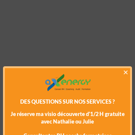
CONSEIL &
×
COACHING
Ici et maintenant
DES QUESTIONS SUR NOS SERVICES ?
votre évolution !
Je réserve ma visio découverte d'1/2 H gratuite
avec Nathalie ou Julie