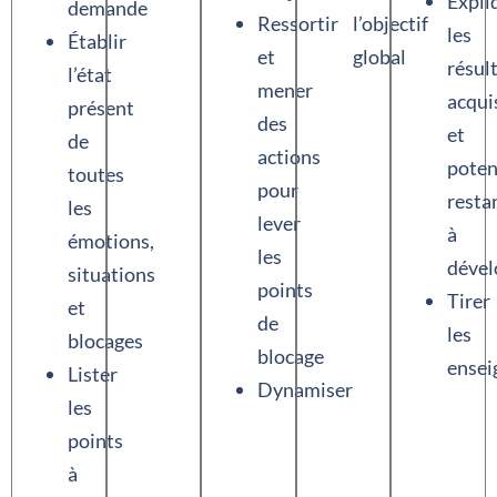
Expli
demande
Ressortir
l’objectif
les
Établir
et
global
résul
l’état
mener
acqui
présent
des
et
de
actions
poten
toutes
pour
resta
les
lever
à
émotions,
les
dével
situations
points
Tirer
et
de
les
blocages
blocage
ense
Lister
Dynamiser
les
points
à