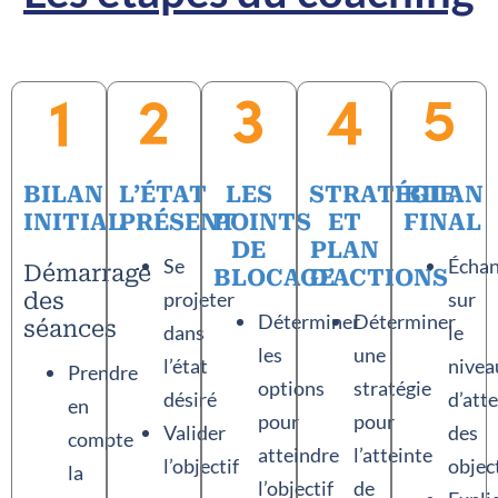
BILAN
L’ÉTAT
LES
STRATÉGIE
BILAN
INITIAL
PRÉSENT
POINTS
ET
FINAL
DE
PLAN
Se
Écha
Démarrage
BLOCAGE
D’ACTIONS
projeter
sur
des
Déterminer
Déterminer
séances
dans
le
les
une
l’état
nivea
Prendre
options
stratégie
désiré
d’att
en
pour
pour
Valider
des
compte
atteindre
l’atteinte
l’objectif
objec
la
l’objectif
de