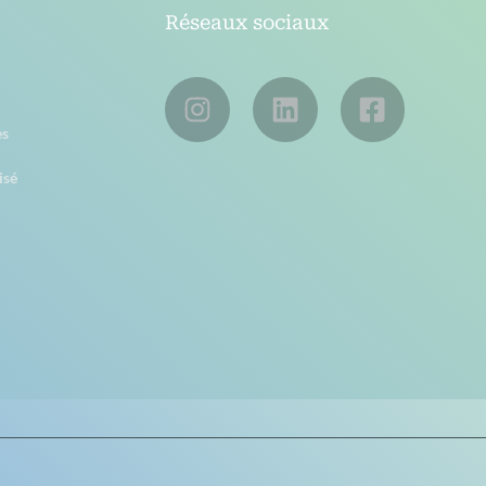
Réseaux sociaux
es
isé